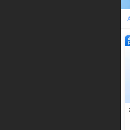
立
即
开
启
线
上
经
营