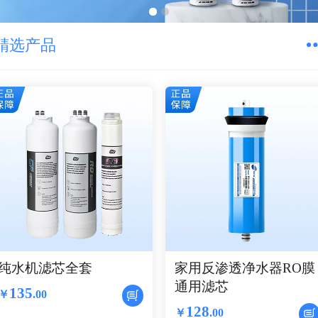
精选产品
纯水机滤芯全套
家用反渗透净水器RO膜
通用滤芯
135
￥
.
00
128
￥
.
00