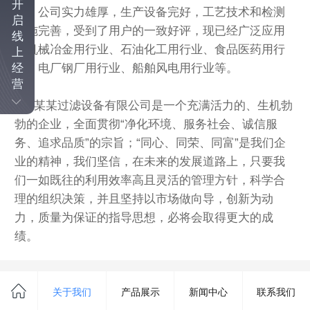
开
业。公司实力雄厚，生产设备完好，工艺技术和检测
启
设施完善，受到了用户的一致好评，现已经广泛应用
线
于机械冶金用行业、石油化工用行业、食品医药用行
上
业、电厂钢厂用行业、船舶风电用行业等。
经
营
某某过滤设备有限公司是一个充满活力的、生机勃
勃的企业，全面贯彻“净化环境、服务社会、诚信服
务、追求品质”的宗旨；“同心、同荣、同富”是我们企
业的精神，我们坚信，在未来的发展道路上，只要我
们一如既往的利用效率高且灵活的管理方针，科学合
理的组织决策，并且坚持以市场做向导，创新为动
力，质量为保证的指导思想，必将会取得更大的成
绩。
©
2023 版权所有
关于我们
产品展示
新闻中心
联系我们
电脑版
|
凡科商城提供技术支持
粤ICP备19106749号