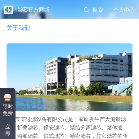
滤芯官方商城
搜索
个人中心
关于我们
限时
免费
某某过滤设备有限公司是一家研发生产大流量滤
立
芯、折叠滤芯、保安滤芯、聚结分离滤芯、熔体滤
即
芯、船舶滤芯、烛式滤芯、精密滤芯，其它滤芯的企