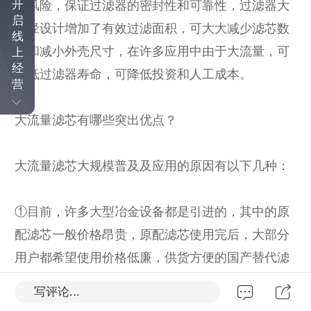
开
流风险，保证过滤器的密封性和可靠性，过滤器大
启
直径设计增加了有效过滤面积，可大大减少滤芯数
线
量和减小外壳尺寸，在许多应用中由于大流量，可
上
经
降低过滤器寿命，可降低投资和人工成本。
营
大流量滤芯有哪些突出优点？
大流量滤芯大规模普及及应用的原因有以下几种：
①目前，许多大型冶金设备都是引进的，其中的原
配滤芯一般价格昂贵，原配滤芯使用完后，大部分
用户都希望使用价格低廉，供货方便的国产替代滤
芯。因此，滤芯替代产品的使用具有某种必然性。
写评论...