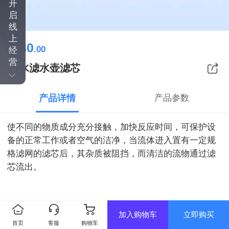
开
启
线
上
80
￥
.00
经
营
零水滤水壶滤芯
产品详情
产品参数
使不同的物质成分充分接触，加快反应时间，可保护设
备的正常工作或者空气的洁净，当流体进入置有一定规
格滤网的滤芯后，其杂质被阻挡，而清洁的流物通过滤
芯流出。
加入购物车
立即购买
首页
客服
购物车