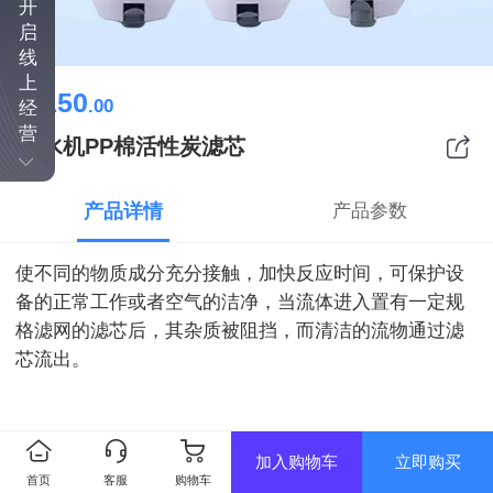
开
启
线
上
150
￥
.00
经
营
净水机PP棉活性炭滤芯
产品详情
产品参数
使不同的物质成分充分接触，加快反应时间，可保护设
备的正常工作或者空气的洁净，当流体进入置有一定规
格滤网的滤芯后，其杂质被阻挡，而清洁的流物通过滤
芯流出。
加入购物车
立即购买
首页
客服
购物车