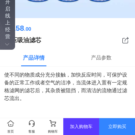
开
启
线
上
158
￥
.00
经
营
高压吸油滤芯
产品详情
产品参数
使不同的物质成分充分接触，加快反应时间，可保护设
备的正常工作或者空气的洁净，当流体进入置有一定规
格滤网的滤芯后，其杂质被阻挡，而清洁的流物通过滤
芯流出。
加入购物车
立即购买
首页
客服
购物车